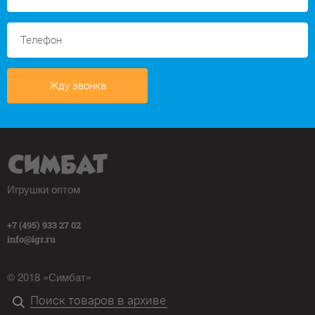
Жду звонка
Игрушки оптом
+7 (495) 933 27 02
info@igr.ru
© 2018 «Симбат»