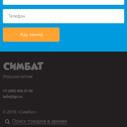
Жду звонка
Игрушки оптом
+7 (495) 933 27 02
info@igr.ru
© 2018 «Симбат»