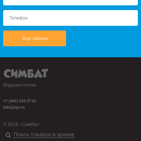
Жду звонка
Игрушки оптом
+7 (495) 933 27 02
info@igr.ru
© 2018 «Симбат»