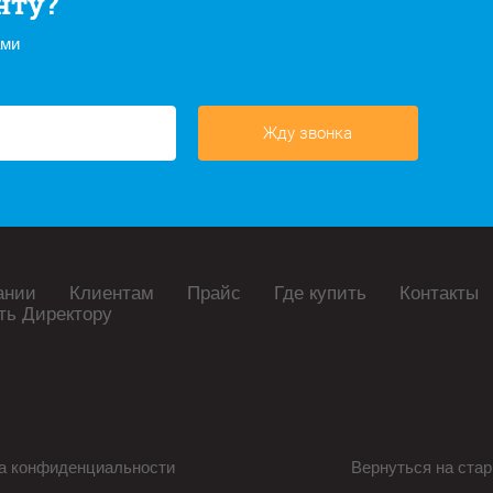
нту?
ами
Жду звонка
ании
Клиентам
Прайс
Где купить
Контакты
ть Директору
а конфиденциальности
Вернуться на стар