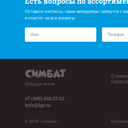
Есть вопросы по ассортиме
Оставьте контакты, наши менеджеры свяжутся с в
и ответят на все вопросы
О комп
Написа
Игрушки оптом
+7 (495) 933 27 02
info@igr.ru
© 2018 «Симбат»
Политик