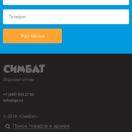
Жду звонка
Игрушки оптом
+7 (495) 933 27 02
info@igr.ru
© 2018 «Симбат»