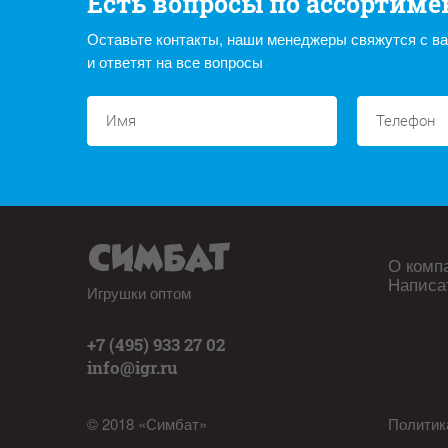
Есть вопросы по ассортиме
Оставьте контакты, наши менеджеры свяжутся с в
и ответят на все вопросы
О комп
Написа
Игрушки оптом
+7 (495) 933 27 02
info@igr.ru
© 2018 «Симбат»
Политик