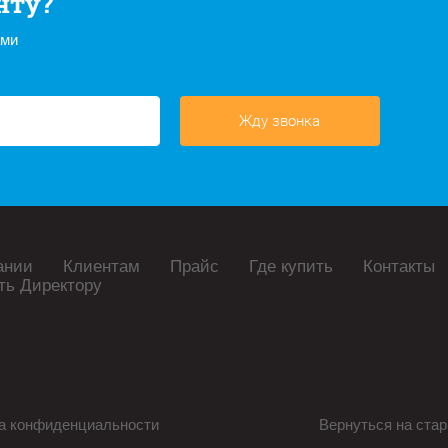
нту?
ами
Жду звонка
ании
Клиентам
Прайс
Где купить
Контакты
ть Директору
а конфиденциальности
Вернуться на стар