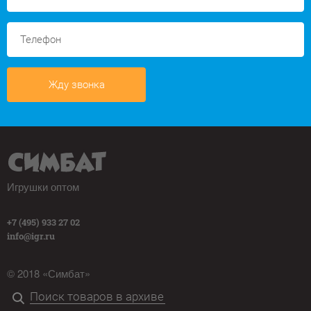
Жду звонка
Игрушки оптом
+7 (495) 933 27 02
info@igr.ru
© 2018 «Симбат»