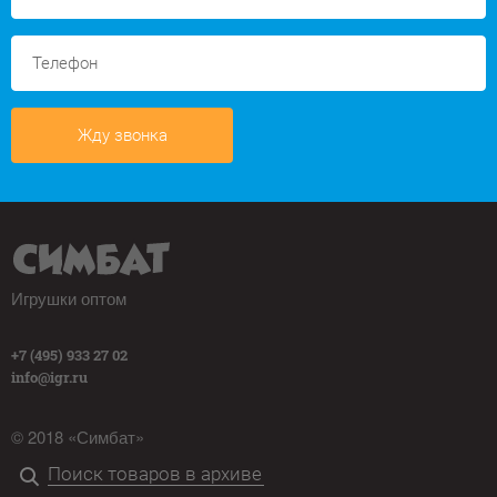
Жду звонка
Игрушки оптом
+7 (495) 933 27 02
info@igr.ru
© 2018 «Симбат»