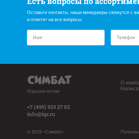
Есть вопросы по ассортиме
Оставьте контакты, наши менеджеры свяжутся с в
и ответят на все вопросы
О комп
Написа
Игрушки оптом
+7 (495) 933 27 02
info@igr.ru
© 2018 «Симбат»
Политик