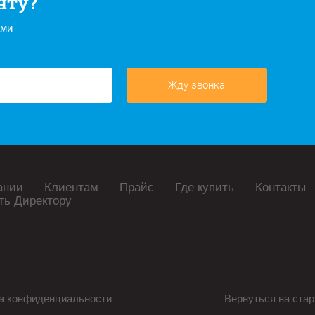
нту?
ами
Жду звонка
ании
Клиентам
Прайс
Где купить
Контакты
ть Директору
а конфиденциальности
Вернуться на стар