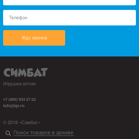
Жду звонка
Игрушки оптом
+7 (495) 933 27 02
info@igr.ru
© 2018 «Симбат»