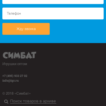
Жду звонка
Игрушки оптом
+7 (495) 933 27 02
info@igr.ru
© 2018 «Симбат»