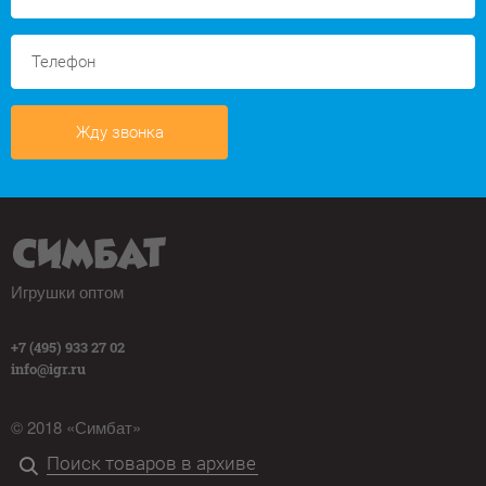
Жду звонка
Игрушки оптом
+7 (495) 933 27 02
info@igr.ru
© 2018 «Симбат»