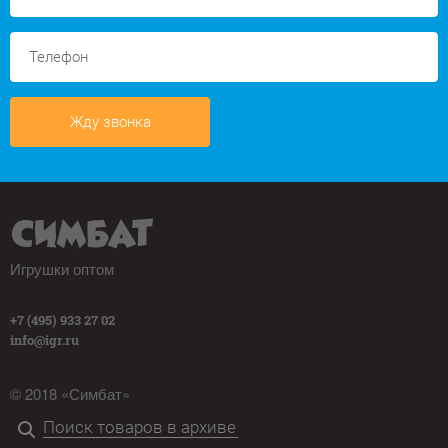
Жду звонка
Игрушки оптом
+7 (495) 933 27 02
info@igr.ru
© 2018 «Симбат»