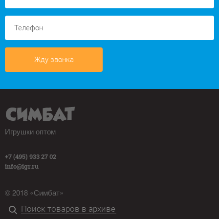
Жду звонка
Игрушки оптом
+7 (495) 933 27 02
info@igr.ru
© 2018 «Симбат»