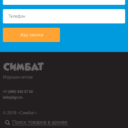
Жду звонка
Игрушки оптом
+7 (495) 933 27 02
info@igr.ru
© 2018 «Симбат»