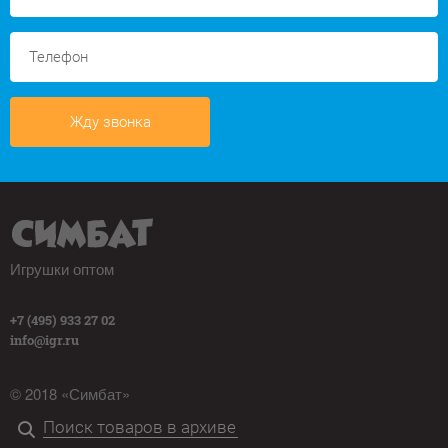
Жду звонка
Игрушки оптом
+7 (495) 933 27 02
info@igr.ru
© 2018 «Симбат»