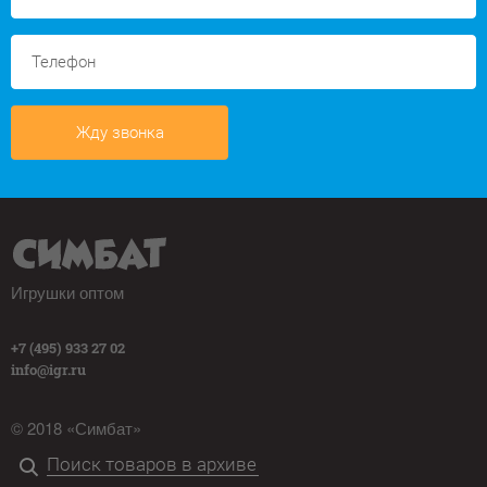
Жду звонка
Игрушки оптом
+7 (495) 933 27 02
info@igr.ru
© 2018 «Симбат»