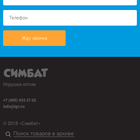
Жду звонка
Игрушки оптом
+7 (495) 933 27 02
info@igr.ru
© 2018 «Симбат»