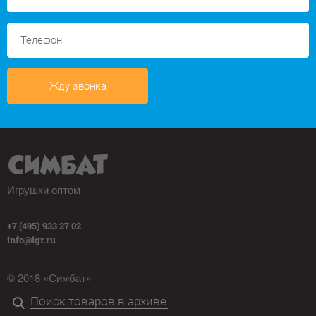
Жду звонка
Игрушки оптом
+7 (495) 933 27 02
info@igr.ru
© 2018 «Симбат»