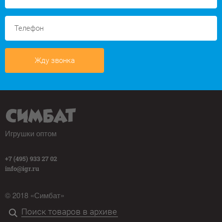
Жду звонка
Игрушки оптом
+7 (495) 933 27 02
info@igr.ru
© 2018 «Симбат»