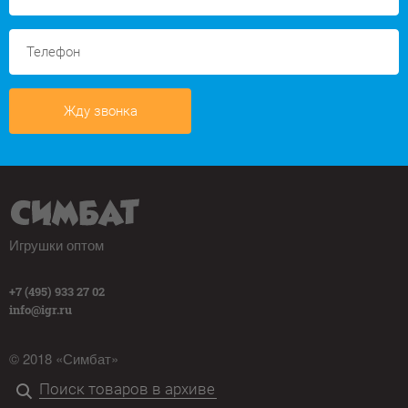
Жду звонка
Игрушки оптом
+7 (495) 933 27 02
info@igr.ru
© 2018 «Симбат»