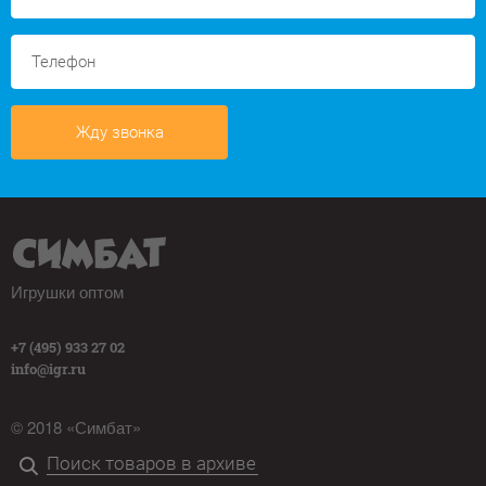
Жду звонка
Игрушки оптом
+7 (495) 933 27 02
info@igr.ru
© 2018 «Симбат»