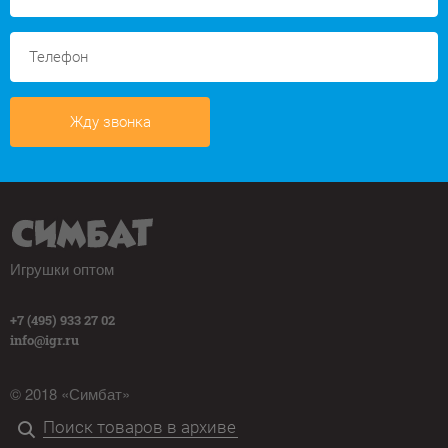
Жду звонка
Игрушки оптом
+7 (495) 933 27 02
info@igr.ru
© 2018 «Симбат»