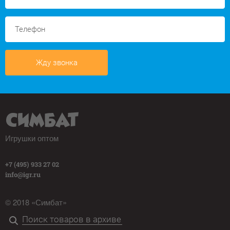
Жду звонка
Игрушки оптом
+7 (495) 933 27 02
info@igr.ru
© 2018 «Симбат»