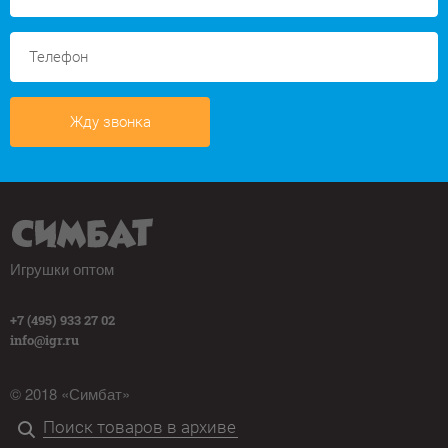
Жду звонка
Игрушки оптом
+7 (495) 933 27 02
info@igr.ru
© 2018 «Симбат»