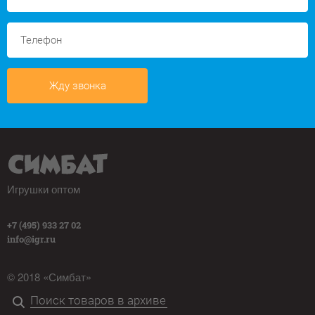
Жду звонка
Игрушки оптом
+7 (495) 933 27 02
info@igr.ru
© 2018 «Симбат»