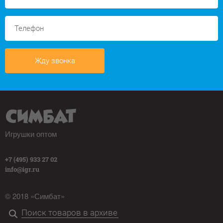
Жду звонка
Игрушки оптом
+7 (495) 933 27 02
info@igr.ru
© 2018 «Симбат»