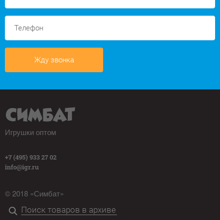
Жду звонка
Игрушки оптом
+7 (495) 933 27 02
info@igr.ru
© 2018 «Симбат»