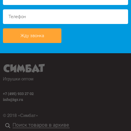
Жду звонка
Игрушки оптом
+7 (495) 933 27 02
info@igr.ru
© 2018 «Симбат»