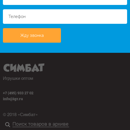
Жду звонка
Игрушки оптом
+7 (495) 933 27 02
info@igr.ru
© 2018 «Симбат»