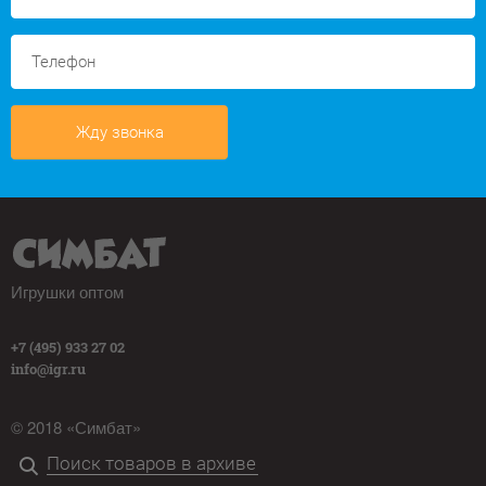
Жду звонка
Игрушки оптом
+7 (495) 933 27 02
info@igr.ru
© 2018 «Симбат»