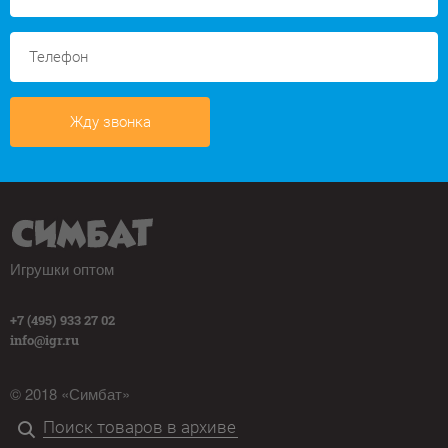
Жду звонка
Игрушки оптом
+7 (495) 933 27 02
info@igr.ru
© 2018 «Симбат»