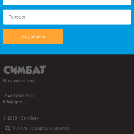
Жду звонка
Игрушки оптом
+7 (495) 933 27 02
info@igr.ru
© 2018 «Симбат»