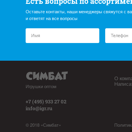
Есть вопросы по ассортиме
Оставьте контакты, наши менеджеры свяжутся с в
и ответят на все вопросы
О комп
Написа
Игрушки оптом
+7 (495) 933 27 02
info@igr.ru
© 2018 «Симбат»
Политик