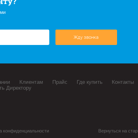
нту?
ами
Жду звонка
ании
Клиентам
Прайс
Где купить
Контакты
ть Директору
а конфиденциальности
Вернуться на стар