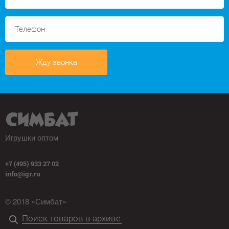
Жду звонка
Игрушки оптом
+7 (495) 933 27 02
info@igr.ru
© 2018 «Симбат»