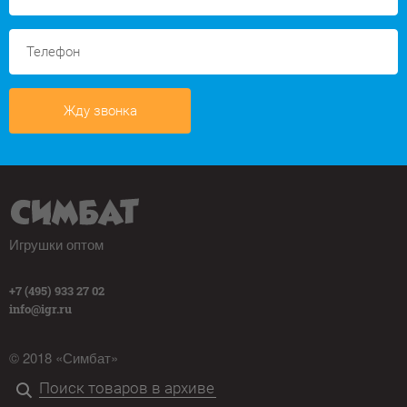
Жду звонка
Игрушки оптом
+7 (495) 933 27 02
info@igr.ru
© 2018 «Симбат»