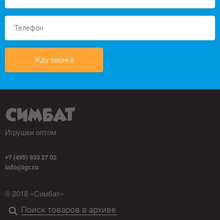
Жду звонка
Игрушки оптом
+7 (495) 933 27 02
info@igr.ru
© 2018 «Симбат»