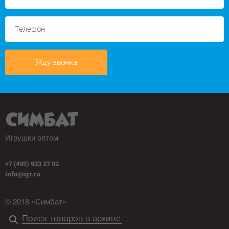
Жду звонка
Игрушки оптом
+7 (495) 933 27 02
info@igr.ru
© 2018 «Симбат»