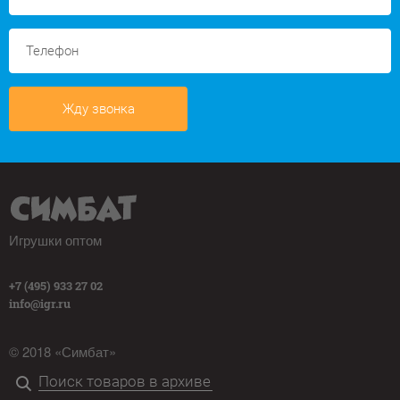
Жду звонка
Игрушки оптом
+7 (495) 933 27 02
info@igr.ru
© 2018 «Симбат»