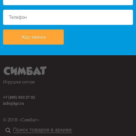
Жду звонка
Игрушки оптом
+7 (495) 933 27 02
info@igr.ru
© 2018 «Симбат»