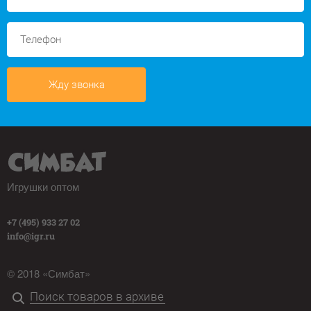
Жду звонка
Игрушки оптом
+7 (495) 933 27 02
info@igr.ru
© 2018 «Симбат»