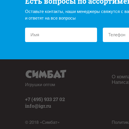
Есть вопросы по ассортиме
Оставьте контакты, наши менеджеры свяжутся с в
и ответят на все вопросы
О комп
Написа
Игрушки оптом
+7 (495) 933 27 02
info@igr.ru
© 2018 «Симбат»
Политик