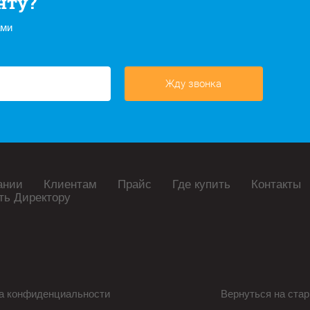
нту?
ами
Жду звонка
ании
Клиентам
Прайс
Где купить
Контакты
ть Директору
а конфиденциальности
Вернуться на стар