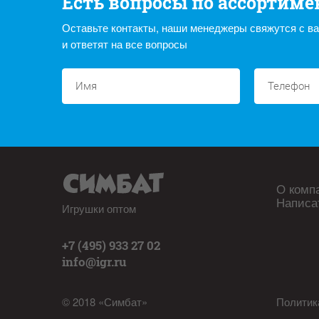
Есть вопросы по ассортиме
Оставьте контакты, наши менеджеры свяжутся с в
и ответят на все вопросы
О комп
Написа
Игрушки оптом
+7 (495) 933 27 02
info@igr.ru
© 2018 «Симбат»
Политик