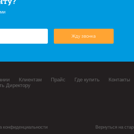
нту?
ами
Жду звонка
ании
Клиентам
Прайс
Где купить
Контакты
ть Директору
а конфиденциальности
Вернуться на стар