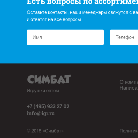
Есть вопросы по ассортиме
Оставьте контакты, наши менеджеры свяжутся с в
и ответят на все вопросы
О комп
Написа
Игрушки оптом
+7 (495) 933 27 02
info@igr.ru
© 2018 «Симбат»
Политик