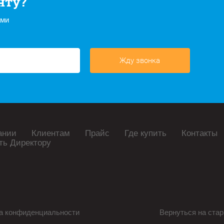
нту?
ами
Жду звонка
ании
Клиентам
Прайс
Где купить
Контакты
ть Директору
а конфиденциальности
Вернуться на стар