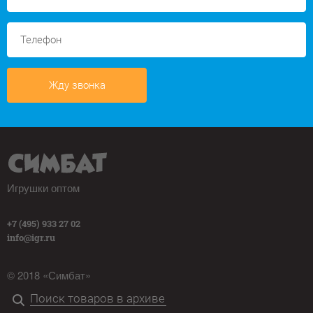
Жду звонка
Игрушки оптом
+7 (495) 933 27 02
info@igr.ru
© 2018 «Симбат»