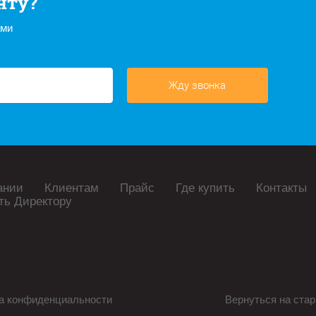
нту?
ами
Жду звонка
ании
Клиентам
Прайс
Где купить
Контакты
ть Директору
а конфиденциальности
Вернуться на стар