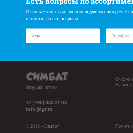
Есть вопросы по ассортиме
Оставьте контакты, наши менеджеры свяжутся с в
и ответят на все вопросы
О комп
Написа
Игрушки оптом
+7 (495) 933 27 02
info@igr.ru
© 2018 «Симбат»
Политик