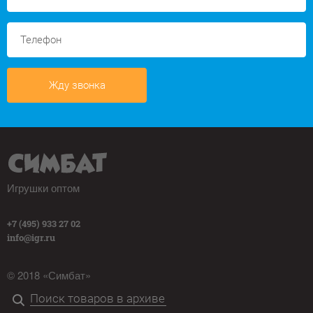
Жду звонка
Игрушки оптом
+7 (495) 933 27 02
info@igr.ru
© 2018 «Симбат»