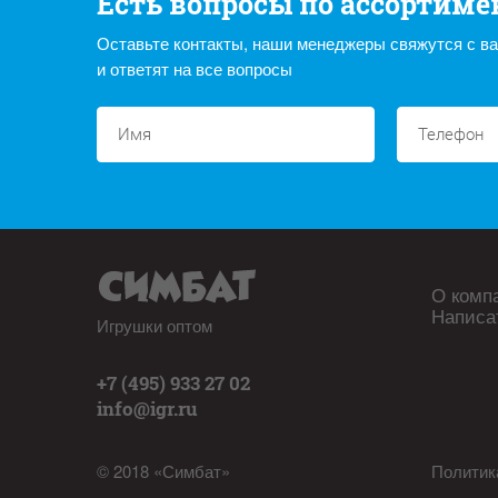
Есть вопросы по ассортиме
Оставьте контакты, наши менеджеры свяжутся с в
и ответят на все вопросы
О комп
Написа
Игрушки оптом
+7 (495) 933 27 02
info@igr.ru
© 2018 «Симбат»
Политик