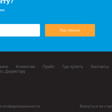
нту?
ами
Жду звонка
ании
Клиентам
Прайс
Где купить
Контакты
ть Директору
а конфиденциальности
Вернуться на стар