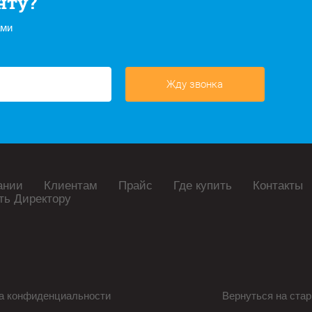
нту?
ами
Жду звонка
ании
Клиентам
Прайс
Где купить
Контакты
ть Директору
а конфиденциальности
Вернуться на стар