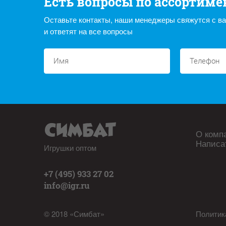
Есть вопросы по ассортиме
Оставьте контакты, наши менеджеры свяжутся с в
и ответят на все вопросы
О комп
Написа
Игрушки оптом
+7 (495) 933 27 02
info@igr.ru
© 2018 «Симбат»
Политик