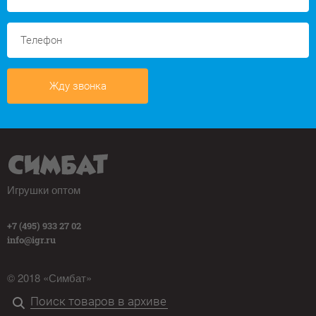
Жду звонка
Игрушки оптом
+7 (495) 933 27 02
info@igr.ru
© 2018 «Симбат»